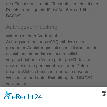
den Einsatz bestimmter Technologien einzuholen.
Rechtsgrundlage hierfür ist Art. 6 Abs. 1 lit. c
DSGVO.
Auftragsverarbeitung
Wir haben einen Vertrag über
Auftragsverarbeitung (AVV) mit dem oben
genannten Anbieter geschlossen. Hierbei handelt
es sich um einen datenschutzrechtlich
vorgeschriebenen Vertrag, der gewährleistet,
dass dieser die personenbezogenen Daten
unserer Websitebesucher nur nach unseren
Weisungen und unter Einhaltung der DSGVO
verarbeitet.
Kontaktformular
Wenn Sie uns per Kontaktformular Anfragen