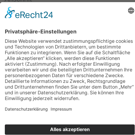
Salzgrotte Radeberg
Pillnitzer Straße 14
01454 Radeberg
Kontakt
Tel: +49 3528 4181358
Email:
info@salzgrotte-radeberg.de
Nehmen Sie Kontakt auf
Informationen
Öffnungszeiten
Salzprodukte-Shop
Impressum
Datenschutz